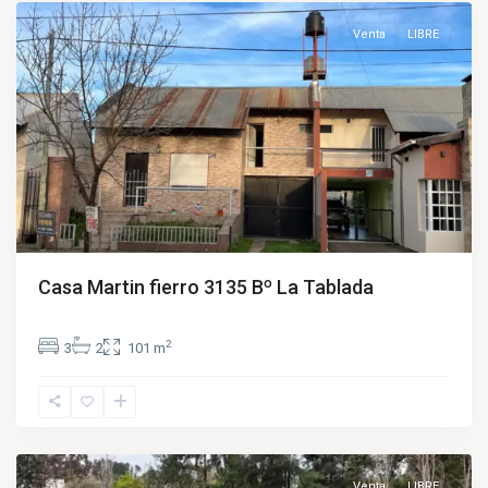
Venta
LIBRE
Casa Martin fierro 3135 Bº La Tablada
2
3
2
101 m
Venta
LIBRE